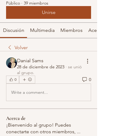
Público
·
39 miembros
Unirse
Discusión
Multimedia
Miembros
Acerca de
Volver
Danial Sams
28 de diciembre de 2023
·
se unió
al grupo.
0
0
Write a comment...
Acerca de
¡Bienvenido al grupo! Puedes
conectarte con otros miembros,
...