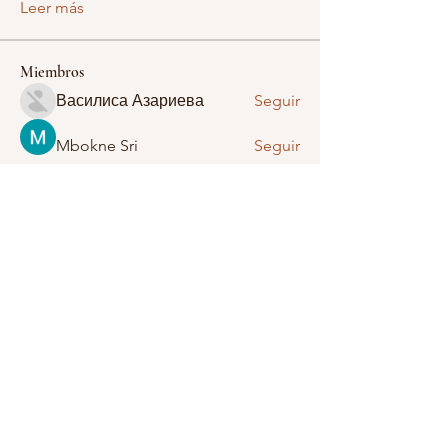
Leer más
Miembros
Василиса Азариева
Seguir
Mbokne Sri
Seguir
Zorro Crash
Seguir
Jeremy Baumann
Seguir
Danial Sams
Seguir
Ver todos los miembros (39)
Kakawmcc@gmail.com